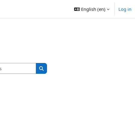
English ‎(en)‎
Log in
Search courses
Search courses