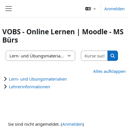
Zum Hauptinhalt
Anmelden
Website-Übersicht
VOBS - Online Lernen | Moodle - MS
Bürs
Kurse suc
Kursbereiche
Kurse s
Alles aufklappen
Lern- und Übungsmaterialien
Lehrerinformationen
Sie sind nicht angemeldet. (
Anmelden
)