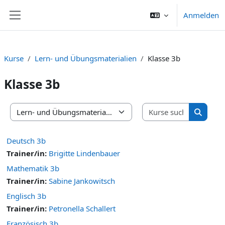
Zum Hauptinhalt
Anmelden
Website-Übersicht
Kurse
Lern- und Übungsmaterialien
Klasse 3b
Klasse 3b
Kurse suc
Kursbereiche
Kurse s
Deutsch 3b
Trainer/in:
Brigitte Lindenbauer
Mathematik 3b
Trainer/in:
Sabine Jankowitsch
Englisch 3b
Trainer/in:
Petronella Schallert
Französisch 3b