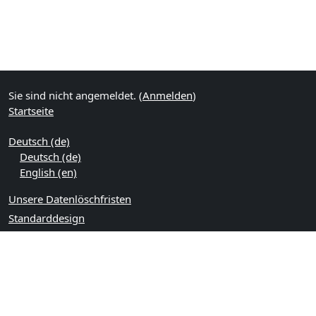
Sie sind nicht angemeldet. (
Anmelden
)
Startseite
Deutsch ‎(de)‎
Deutsch ‎(de)‎
English ‎(en)‎
Unsere Datenlöschfristen
Standarddesign