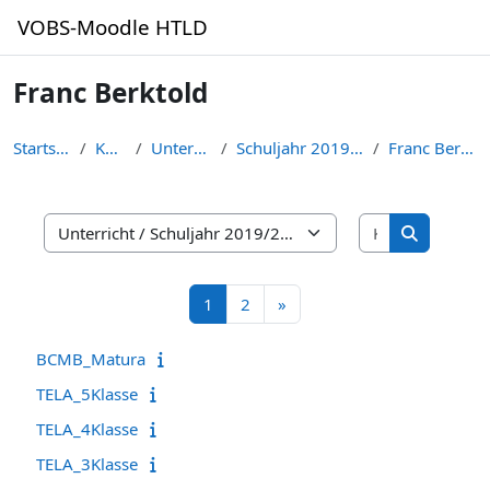
Zum Hauptinhalt
VOBS-Moodle HTLD
Franc Berktold
Startseite
Kurse
Unterricht
Schuljahr 2019/2020
Franc Berktold
Kurse suche
Kursbereiche
Kurse suc
Seite 1
Seite 2
Nächste Seite
1
2
»
BCMB_Matura
TELA_5Klasse
TELA_4Klasse
TELA_3Klasse