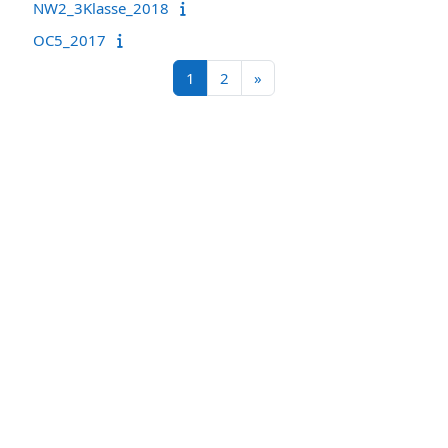
NW2_3Klasse_2018
OC5_2017
Seite 1
Seite 2
Nächste Seite
1
2
»