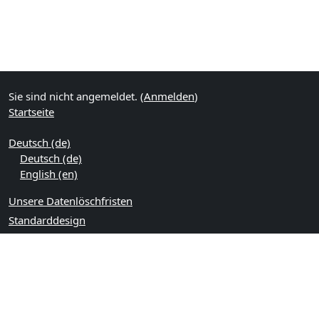
Sie sind nicht angemeldet. (
Anmelden
)
Startseite
Deutsch ‎(de)‎
Deutsch ‎(de)‎
English ‎(en)‎
Unsere Datenlöschfristen
Standarddesign