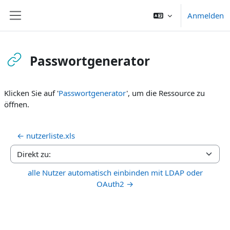
Zum Hauptinhalt
Anmelden
Website-Übersicht
Passwortgenerator
Abschlussbedingungen
Klicken Sie auf '
Passwortgenerator
', um die Ressource zu
öffnen.
← nutzerliste.xls
Direkt zu:
alle Nutzer automatisch einbinden mit LDAP oder
OAuth2 →