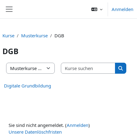
Zum Hauptinhalt
Anmelden
Website-Übersicht
Kurse
Musterkurse
DGB
DGB
Kurse suc
Kursbereiche
Kurse s
Digitale Grundbildung
Sie sind nicht angemeldet. (
Anmelden
)
Unsere Datenlöschfristen