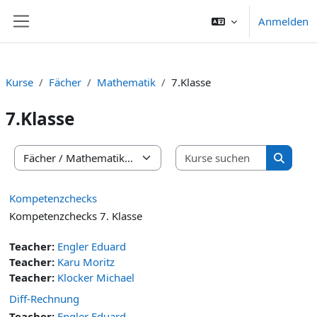
Zum Hauptinhalt
Anmelden
Website-Übersicht
Kurse
Fächer
Mathematik
7.Klasse
7.Klasse
Kurse suc
Kursbereiche
Kurse s
Kompetenzchecks
Kompetenzchecks 7. Klasse
Teacher:
Engler Eduard
Teacher:
Karu Moritz
Teacher:
Klocker Michael
Diff-Rechnung
Teacher:
Engler Eduard