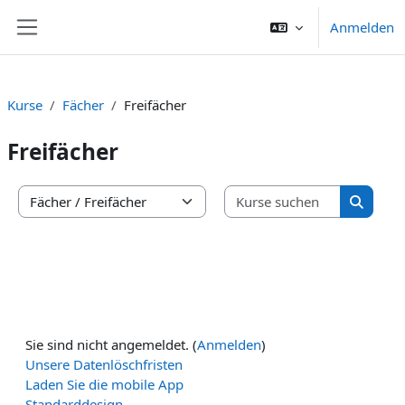
Zum Hauptinhalt
Anmelden
Website-Übersicht
Kurse
Fächer
Freifächer
Freifächer
Kurse suc
Kursbereiche
Kurse s
Sie sind nicht angemeldet. (
Anmelden
)
Unsere Datenlöschfristen
Laden Sie die mobile App
Standarddesign